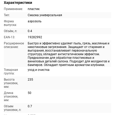
Характеристики
Применение:
пластик
Тип:
Смазка универсальная
Форма
аэрозоль
выпуска:
Объём, л:
0.4
EAN-13:
19282992
Расширенное
Быстро и эффективно удаляет пыль, грязь, масляные и
описание:
никотиновые загрязнения. Защищает от старения и
выгорания, восстанавливает первоначальную
структуру, обладает антистатическим эффектом.
Предназначен для обработки пластиковых и
виниловых деталей салона. Подходит для молдингов и
бамперов. Обладает приятным ароматом клубники.
Товарная
уход и очистка
группа:
Высота
235
упаковки,
мм:
Длина
50
упаковки,
мм:
Объем
0.7
упаковки, л: