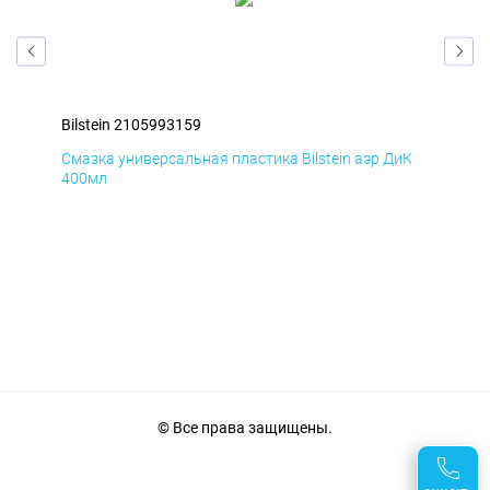
Bilstein 2105993159
Bil
мД
Смазка универсальная пластика Bilstein аэр ДиК
Сма
400мл
40
© Все права защищены.