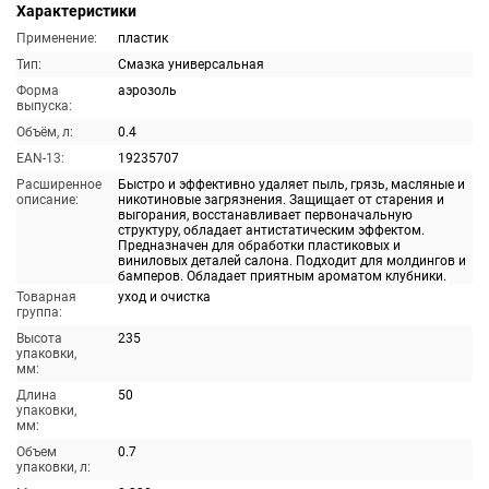
Характеристики
Применение:
пластик
Тип:
Смазка универсальная
Форма
аэрозоль
выпуска:
Объём, л:
0.4
EAN-13:
19235707
Расширенное
Быстро и эффективно удаляет пыль, грязь, масляные и
описание:
никотиновые загрязнения. Защищает от старения и
выгорания, восстанавливает первоначальную
структуру, обладает антистатическим эффектом.
Предназначен для обработки пластиковых и
виниловых деталей салона. Подходит для молдингов и
бамперов. Обладает приятным ароматом клубники.
Товарная
уход и очистка
группа:
Высота
235
упаковки,
мм:
Длина
50
упаковки,
мм:
Объем
0.7
упаковки, л: