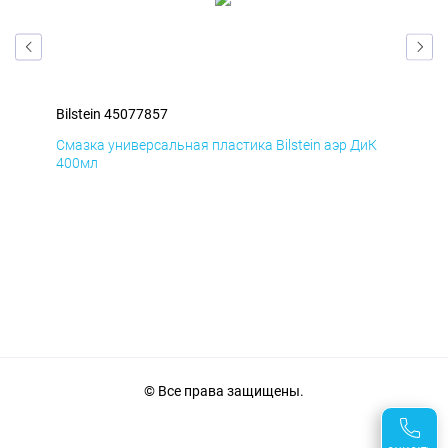
Bilstein 45077857
Bil
мД
Смазка универсальная пластика Bilstein аэр ДиК
Сма
400мл
40
© Все права защищены.