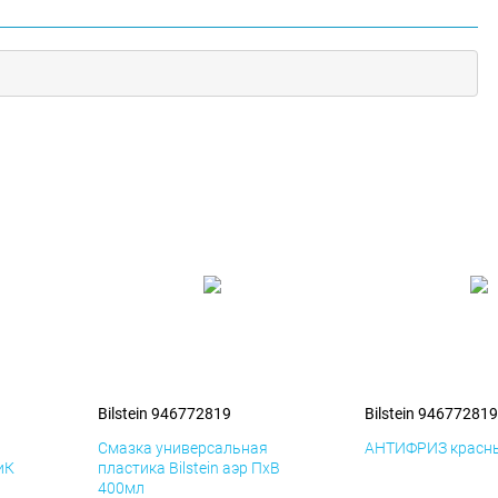
Bilstein 946772819
Bilstein 946772819
я
Смазка универсальная
АНТИФРИЗ красны
иК
пластика Bilstein аэр ПхВ
400мл