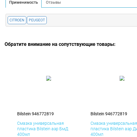
Применимость
Отзывы
CITROEN
PEUGEOT
Обратите внимание на сопутствующие товары:
Bilstein 946772819
Bilstein 946772819
Смазка универсальная
Смазка универсальна
пластика Bilstein аэр БмД
пластика Bilstein аэр Д
400мл
400мл