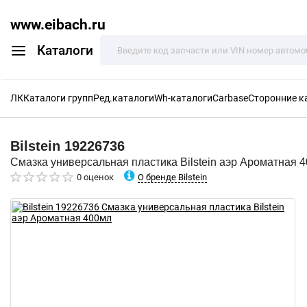
www.eibach.ru
Каталоги
ЛК
Каталоги групп
Ред.каталоги
Wh-каталоги
Carbase
Сторонние к
Bilstein
19226736
Смазка универсальная пластика Bilstein аэр Ароматная 
О бренде Bilstein
0 оценок