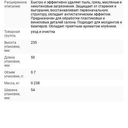
Расширенное
Быстро и эффективно удаляет пыль, грязь, масляные и
описание:
никотиновые загрязнения. Защищает от старения и
выгорания, восстанавливает первоначальную
структуру, обладает антистатическим эффектом.
Предназначен для обработки пластиковых и
виниловых деталей салона. Подходит для молдингов и
бамперов. Обладает приятным ароматом клубники.
Товарная
уход и очистка
группа:
Высота
235
упаковки,
мм:
Длина
50
упаковки,
мм:
Объем
0.7
упаковки, л:
Масса, кг:
0.238
Ширина
54
упаковки,
мм: