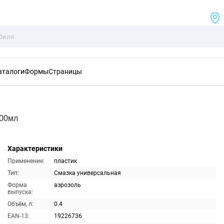
аталоги
Формы
Страницы
400мл
Характеристики
Применение:
пластик
Тип:
Смазка универсальная
Форма
аэрозоль
выпуска:
Объём, л:
0.4
EAN-13:
19226736