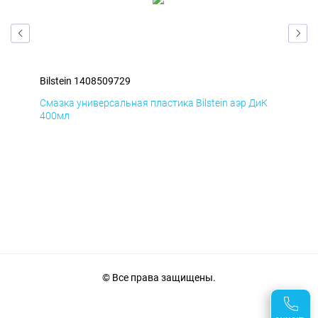
Bilstein 1408509729
Bil
мД
Смазка универсальная пластика Bilstein аэр ДиК
Сма
400мл
40
© Все права защищены.