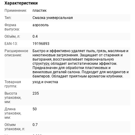
Характеристики
Применение:
пластик
Тип:
Смазка универсальная
Форма
аэрозоль
выпуска:
Объём, л:
0.4
EAN-13:
19196893
Расширенное
Быстро и эффективно удаляет пыль, грязь, масляные и
описание:
никотиновые загрязнения. Защищает от старения и
выгорания, восстанавливает первоначальную
структуру, обладает антистатическим эффектом.
Предназначен для обработки пластиковых и
виниловых деталей салона. Подходит для молдингов и
бамперов. Обладает приятным ароматом клубники.
Товарная
уход и очистка
группа:
Высота
235
упаковки,
мм:
Длина
50
упаковки,
мм:
Объем
0.7
упаковки, л: