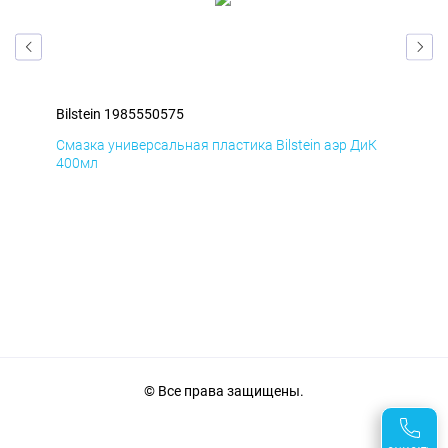
Bilstein 1985550575
Bil
мД
Смазка универсальная пластика Bilstein аэр ДиК
Сма
400мл
40
© Все права защищены.