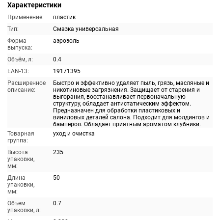
Характеристики
Применение:
пластик
Тип:
Смазка универсальная
Форма
аэрозоль
выпуска:
Объём, л:
0.4
EAN-13:
19171395
Расширенное
Быстро и эффективно удаляет пыль, грязь, масляные и
описание:
никотиновые загрязнения. Защищает от старения и
выгорания, восстанавливает первоначальную
структуру, обладает антистатическим эффектом.
Предназначен для обработки пластиковых и
виниловых деталей салона. Подходит для молдингов и
бамперов. Обладает приятным ароматом клубники.
Товарная
уход и очистка
группа:
Высота
235
упаковки,
мм:
Длина
50
упаковки,
мм:
Объем
0.7
упаковки, л: