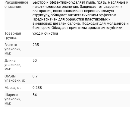
Расширенное
Быстро и эффективно удаляет пыль, грязь, масляные и
описание:
никотиновые загрязнения. Защищает от старения и
выгорания, восстанавливает первоначальную
структуру, обладает антистатическим эффектом.
Предназначен для обработки пластиковых и
виниловых деталей салона. Подходит для молдингов и
бамперов. Обладает приятным ароматом клубники.
Товарная
уход и очистка
группа:
Высота
235
упаковки,
мм:
Длина
50
упаковки,
мм:
Объем
0.7
упаковки, л:
Масса, кг:
0.238
Ширина
54
упаковки,
мм: