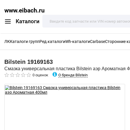
www.eibach.ru
Каталоги
ЛК
Каталоги групп
Ред.каталоги
Wh-каталоги
Carbase
Сторонние к
Bilstein
19169163
Смазка универсальная пластика Bilstein аэр Ароматная 
О бренде Bilstein
0 оценок