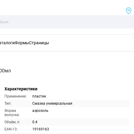
аталоги
Формы
Страницы
400мл
Характеристики
Применение:
пластик
Тип:
Смазка универсальная
Форма
аэрозоль
выпуска:
Объём, л:
0.4
EAN-13:
19169163