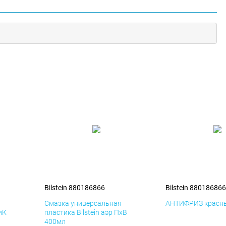
Bilstein 880186866
Bilstein 880186866
я
Смазка универсальная
АНТИФРИЗ красны
иК
пластика Bilstein аэр ПхВ
400мл