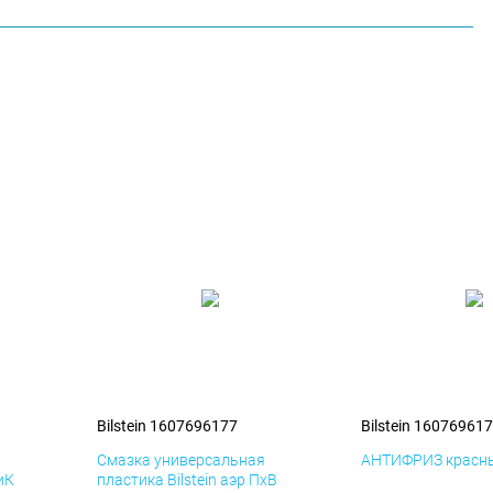
Bilstein 1607696177
Bilstein 16076961
я
Смазка универсальная
АНТИФРИЗ красны
иК
пластика Bilstein аэр ПхВ