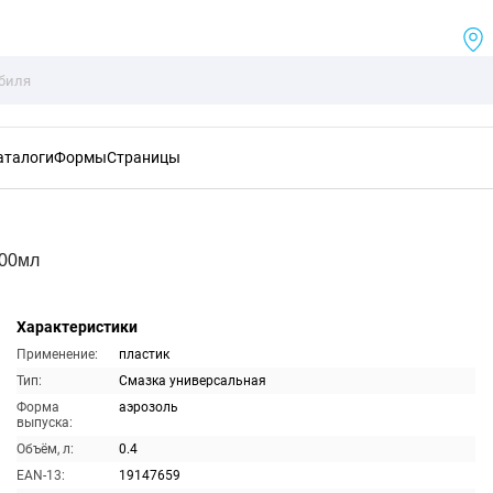
аталоги
Формы
Страницы
400мл
Характеристики
Применение:
пластик
Тип:
Смазка универсальная
Форма
аэрозоль
выпуска:
Объём, л:
0.4
EAN-13:
19147659