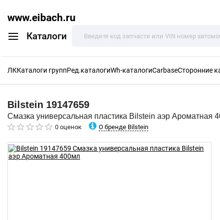
www.eibach.ru
Каталоги
ЛК
Каталоги групп
Ред.каталоги
Wh-каталоги
Carbase
Сторонние к
Bilstein
19147659
Смазка универсальная пластика Bilstein аэр Ароматная 
О бренде Bilstein
0 оценок