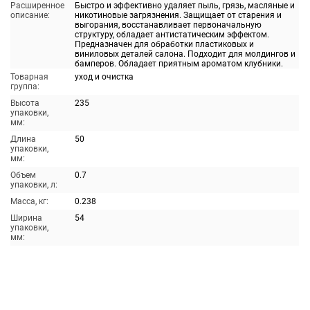
Расширенное
Быстро и эффективно удаляет пыль, грязь, масляные и
описание:
никотиновые загрязнения. Защищает от старения и
выгорания, восстанавливает первоначальную
структуру, обладает антистатическим эффектом.
Предназначен для обработки пластиковых и
виниловых деталей салона. Подходит для молдингов и
бамперов. Обладает приятным ароматом клубники.
Товарная
уход и очистка
группа:
Высота
235
упаковки,
мм:
Длина
50
упаковки,
мм:
Объем
0.7
упаковки, л:
Масса, кг:
0.238
Ширина
54
упаковки,
мм: