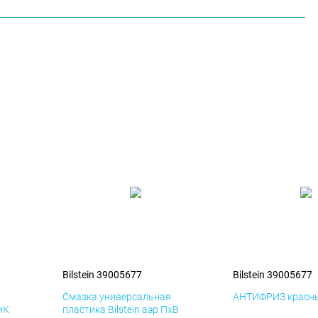
Bilstein 39005677
Bilstein 39005677
я
Смазка универсальная
АНТИФРИЗ красны
иК
пластика Bilstein аэр ПхВ