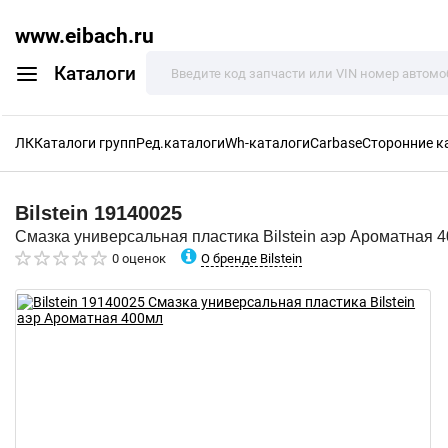
www.eibach.ru
Каталоги
ЛК
Каталоги групп
Ред.каталоги
Wh-каталоги
Carbase
Сторонние к
Bilstein
19140025
Смазка универсальная пластика Bilstein аэр Ароматная 
О бренде Bilstein
0 оценок