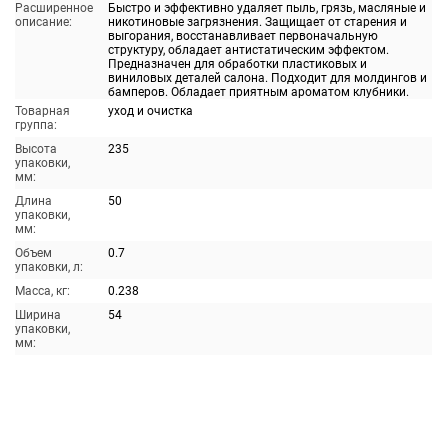
Расширенное
Быстро и эффективно удаляет пыль, грязь, масляные и
описание:
никотиновые загрязнения. Защищает от старения и
выгорания, восстанавливает первоначальную
структуру, обладает антистатическим эффектом.
Предназначен для обработки пластиковых и
виниловых деталей салона. Подходит для молдингов и
бамперов. Обладает приятным ароматом клубники.
Товарная
уход и очистка
группа:
Высота
235
упаковки,
мм:
Длина
50
упаковки,
мм:
Объем
0.7
упаковки, л:
Масса, кг:
0.238
Ширина
54
упаковки,
мм: