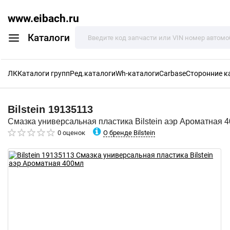
www.eibach.ru
Каталоги
ЛК
Каталоги групп
Ред.каталоги
Wh-каталоги
Carbase
Сторонние к
Bilstein
19135113
Смазка универсальная пластика Bilstein аэр Ароматная 
О бренде Bilstein
0 оценок