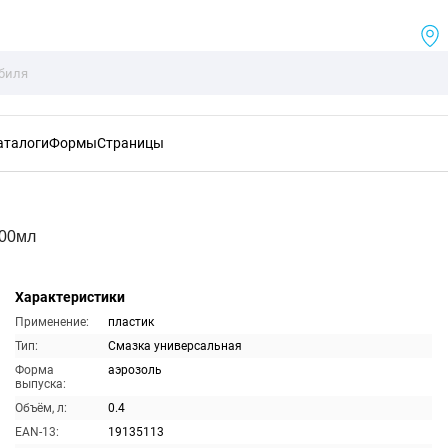
аталоги
Формы
Страницы
400мл
Характеристики
Применение:
пластик
Тип:
Смазка универсальная
Форма
аэрозоль
выпуска:
Объём, л:
0.4
EAN-13:
19135113