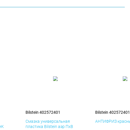
Bilstein 402572401
Bilstein 402572401
я
Смазка универсальная
АНТИФРИЗ красны
иК
пластика Bilstein аэр ПхВ