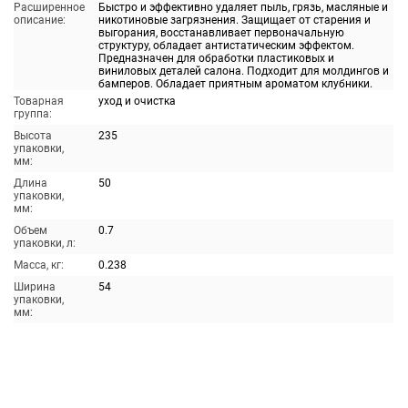
Расширенное
Быстро и эффективно удаляет пыль, грязь, масляные и
описание:
никотиновые загрязнения. Защищает от старения и
выгорания, восстанавливает первоначальную
структуру, обладает антистатическим эффектом.
Предназначен для обработки пластиковых и
виниловых деталей салона. Подходит для молдингов и
бамперов. Обладает приятным ароматом клубники.
Товарная
уход и очистка
группа:
Высота
235
упаковки,
мм:
Длина
50
упаковки,
мм:
Объем
0.7
упаковки, л:
Масса, кг:
0.238
Ширина
54
упаковки,
мм: