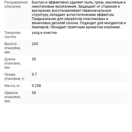
Расширенное
Быстро и эффективно удаляет пыль, грязь, масляные и
описание:
никотиновые загрязнения. Защищает от старения и
выгорания, восстанавливает первоначальную
структуру, обладает антистатическим эффектом.
Предназначен для обработки пластиковых и
виниловых деталей салона. Подходит для молдингов и
бамперов. Обладает приятным ароматом клубники.
Товарная
уход и очистка
группа:
Высота
235
упаковки,
мм:
Длина
50
упаковки,
мм:
Объем
0.7
упаковки, л:
Масса, кг:
0.238
Ширина
54
упаковки,
мм: