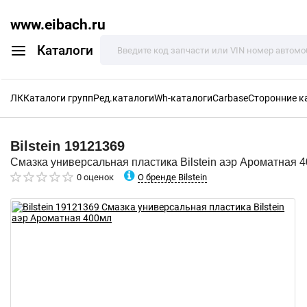
www.eibach.ru
Каталоги
ЛК
Каталоги групп
Ред.каталоги
Wh-каталоги
Carbase
Сторонние к
Bilstein
19121369
Смазка универсальная пластика Bilstein аэр Ароматная 
О бренде Bilstein
0 оценок