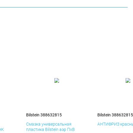
Bilstein 388632815
Bilstein 388632815
я
Смазка универсальная
АНТИФРИЗ красны
иК
пластика Bilstein аэр ПхВ