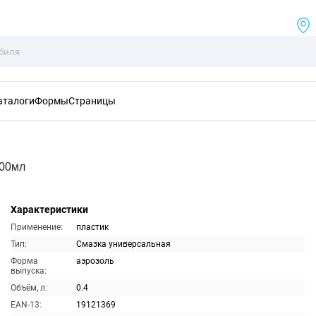
аталоги
Формы
Страницы
400мл
Характеристики
Применение:
пластик
Тип:
Смазка универсальная
Форма
аэрозоль
выпуска:
Объём, л:
0.4
EAN-13:
19121369