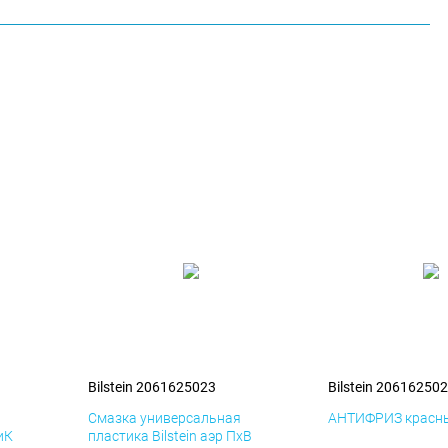
Bilstein 2061625023
Bilstein 20616250
я
Смазка универсальная
АНТИФРИЗ красны
иК
пластика Bilstein аэр ПхВ