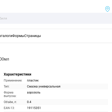
аталоги
Формы
Страницы
400мл
Характеристики
Применение:
пластик
Тип:
Смазка универсальная
Форма
аэрозоль
выпуска:
Объём, л:
0.4
EAN-13:
19115351