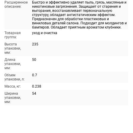
Расширенное
Быстро и эффективно удаляет пыль, грязь, масляные и
описание:
никотиновые загрязнения. Защищает от старения и
выгорания, восстанавливает первоначальную
структуру, обладает антистатическим эффектом.
Предназначен для обработки пластиковых и
виниловых деталей салона. Подходит для молдингов и
бамперов. Обладает приятным ароматом клубники.
Товарная
уход и очистка
группа:
Высота
235
упаковки,
мм:
Длина
50
упаковки,
мм:
Объем
0.7
упаковки, л:
Масса, кг:
0.238
Ширина
54
упаковки,
мм: