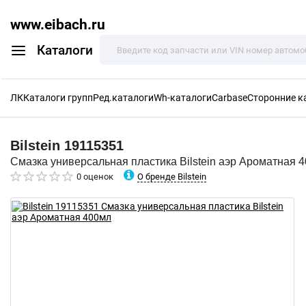
www.eibach.ru
Каталоги
ЛК
Каталоги групп
Ред.каталоги
Wh-каталоги
Carbase
Сторонние к
Bilstein
19115351
Смазка универсальная пластика Bilstein аэр Ароматная 
О бренде Bilstein
0 оценок