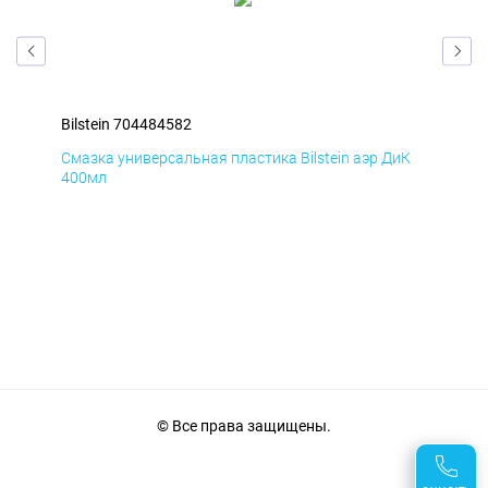
Bilstein 704484582
Bil
мД
Смазка универсальная пластика Bilstein аэр ДиК
Сма
400мл
40
© Все права защищены.