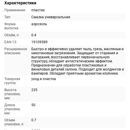
Характеристики
Применение:
пластик
Тип:
Смазка универсальная
Форма
аэрозоль
выпуска:
Объём, л:
0.4
EAN-13:
19109589
Расширенное
Быстро и эффективно удаляет пыль, грязь, масляные и
описание:
никотиновые загрязнения. Защищает от старения и
выгорания, восстанавливает первоначальную
структуру, обладает антистатическим эффектом.
Предназначен для обработки пластиковых и
виниловых деталей салона. Подходит для молдингов и
бамперов. Обладает приятным ароматом клубники.
Товарная
уход и очистка
группа:
Высота
235
упаковки,
мм:
Длина
50
упаковки,
мм:
Объем
0.7
упаковки, л: