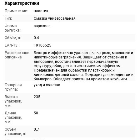
Характеристики
Применение:
пластик
Тип:
Смазка универсальная
Форма
аэрозоль
выпуска:
Объём, л:
0.4
EAN-13:
19106625
Расширенное
Быстро и эффективно удаляет пыль, грязь, масляные и
описание:
никотиновые загрязнения. Защищает от старения и
выгорания, восстанавливает первоначальную
структуру, обладает антистатическим эффектом.
Предназначен для обработки пластиковых и
виниловых деталей салона. Подходит для молдингов и
бамперов. Обладает приятным ароматом клубники.
Товарная
уход и очистка
группа:
Высота
235
упаковки,
мм:
Длина
50
упаковки,
мм:
Объем
0.7
упаковки, л: