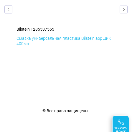
Bilstein 1285537555
Bil
мД
Смазка универсальная пластика Bilstein аэр ДиК
Сма
400мл
40
© Все права защищены.
ЗАКАЗАТЬ
ЗВОНОК