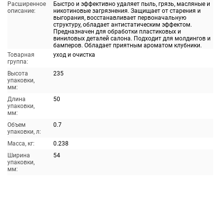
Расширенное
Быстро и эффективно удаляет пыль, грязь, масляные и
описание:
никотиновые загрязнения. Защищает от старения и
выгорания, восстанавливает первоначальную
структуру, обладает антистатическим эффектом.
Предназначен для обработки пластиковых и
виниловых деталей салона. Подходит для молдингов и
бамперов. Обладает приятным ароматом клубники.
Товарная
уход и очистка
группа:
Высота
235
упаковки,
мм:
Длина
50
упаковки,
мм:
Объем
0.7
упаковки, л:
Масса, кг:
0.238
Ширина
54
упаковки,
мм: