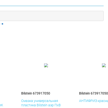
Bilstein 673917050
Bilstein 673917050
я
Смазка универсальная
АНТИФРИЗ красны
иК
пластика Bilstein аэр ПхВ