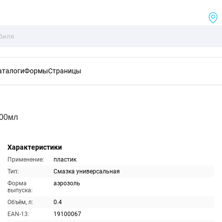
аталоги
Формы
Страницы
400мл
Характеристики
Применение:
пластик
Тип:
Смазка универсальная
Форма
аэрозоль
выпуска:
Объём, л:
0.4
EAN-13:
19100067