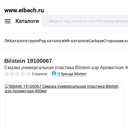
www.eibach.ru
Каталоги
ЛК
Каталоги групп
Ред.каталоги
Wh-каталоги
Carbase
Сторонние к
Bilstein
19100067
Смазка универсальная пластика Bilstein аэр Ароматная 
О бренде Bilstein
0 оценок