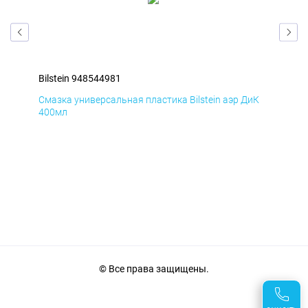
Bilstein 948544981
Bil
мД
Смазка универсальная пластика Bilstein аэр ДиК
Сма
400мл
40
© Все права защищены.