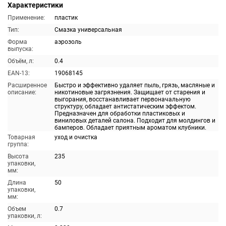
Характеристики
Применение:
пластик
Тип:
Смазка универсальная
Форма
аэрозоль
выпуска:
Объём, л:
0.4
EAN-13:
19068145
Расширенное
Быстро и эффективно удаляет пыль, грязь, масляные и
описание:
никотиновые загрязнения. Защищает от старения и
выгорания, восстанавливает первоначальную
структуру, обладает антистатическим эффектом.
Предназначен для обработки пластиковых и
виниловых деталей салона. Подходит для молдингов и
бамперов. Обладает приятным ароматом клубники.
Товарная
уход и очистка
группа:
Высота
235
упаковки,
мм:
Длина
50
упаковки,
мм:
Объем
0.7
упаковки, л: