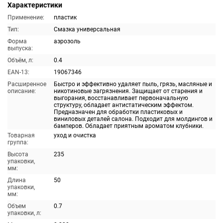
Характеристики
Применение:
пластик
Тип:
Смазка универсальная
Форма
аэрозоль
выпуска:
Объём, л:
0.4
EAN-13:
19067346
Расширенное
Быстро и эффективно удаляет пыль, грязь, масляные и
описание:
никотиновые загрязнения. Защищает от старения и
выгорания, восстанавливает первоначальную
структуру, обладает антистатическим эффектом.
Предназначен для обработки пластиковых и
виниловых деталей салона. Подходит для молдингов и
бамперов. Обладает приятным ароматом клубники.
Товарная
уход и очистка
группа:
Высота
235
упаковки,
мм:
Длина
50
упаковки,
мм:
Объем
0.7
упаковки, л: