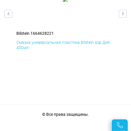
Bilstein 1664628221
Bil
мД
Смазка универсальная пластика Bilstein аэр ДиК
Сма
400мл
40
© Все права защищены.