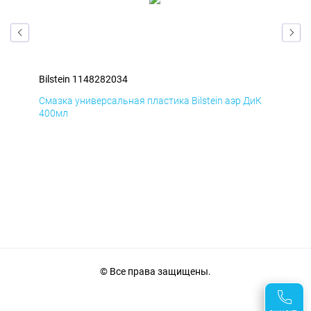
Bilstein 1148282034
Bil
мД
Смазка универсальная пластика Bilstein аэр ДиК
Сма
400мл
40
© Все права защищены.