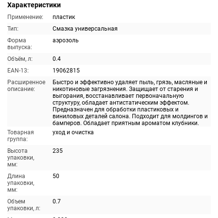
Характеристики
Применение:
пластик
Тип:
Смазка универсальная
Форма
аэрозоль
выпуска:
Объём, л:
0.4
EAN-13:
19062815
Расширенное
Быстро и эффективно удаляет пыль, грязь, масляные и
описание:
никотиновые загрязнения. Защищает от старения и
выгорания, восстанавливает первоначальную
структуру, обладает антистатическим эффектом.
Предназначен для обработки пластиковых и
виниловых деталей салона. Подходит для молдингов и
бамперов. Обладает приятным ароматом клубники.
Товарная
уход и очистка
группа:
Высота
235
упаковки,
мм:
Длина
50
упаковки,
мм:
Объем
0.7
упаковки, л: