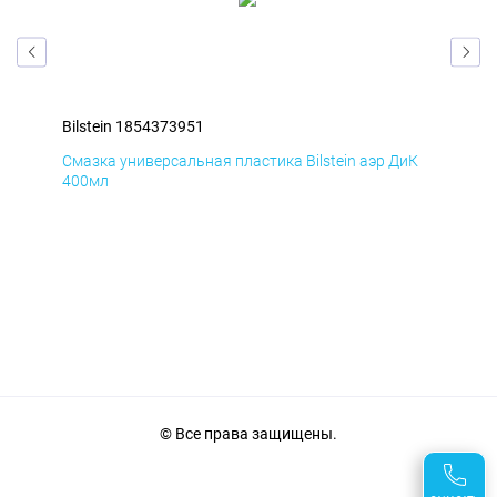
Bilstein 1854373951
Bil
мД
Смазка универсальная пластика Bilstein аэр ДиК
Сма
400мл
40
© Все права защищены.