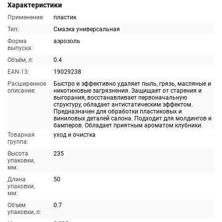
Характеристики
Применение:
пластик
Тип:
Смазка универсальная
Форма
аэрозоль
выпуска:
Объём, л:
0.4
EAN-13:
19029238
Расширенное
Быстро и эффективно удаляет пыль, грязь, масляные и
описание:
никотиновые загрязнения. Защищает от старения и
выгорания, восстанавливает первоначальную
структуру, обладает антистатическим эффектом.
Предназначен для обработки пластиковых и
виниловых деталей салона. Подходит для молдингов и
бамперов. Обладает приятным ароматом клубники.
Товарная
уход и очистка
группа:
Высота
235
упаковки,
мм:
Длина
50
упаковки,
мм:
Объем
0.7
упаковки, л: