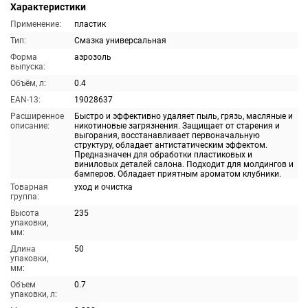
Характеристики
Применение:
пластик
Тип:
Смазка универсальная
Форма
аэрозоль
выпуска:
Объём, л:
0.4
EAN-13:
19028637
Расширенное
Быстро и эффективно удаляет пыль, грязь, масляные и
описание:
никотиновые загрязнения. Защищает от старения и
выгорания, восстанавливает первоначальную
структуру, обладает антистатическим эффектом.
Предназначен для обработки пластиковых и
виниловых деталей салона. Подходит для молдингов и
бамперов. Обладает приятным ароматом клубники.
Товарная
уход и очистка
группа:
Высота
235
упаковки,
мм:
Длина
50
упаковки,
мм:
Объем
0.7
упаковки, л: