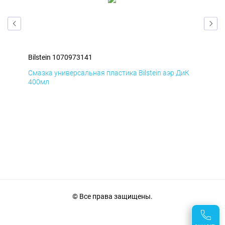
Bilstein 1070973141
Bil
мД
Смазка универсальная пластика Bilstein аэр ДиК
Сма
400мл
40
© Все права защищены.