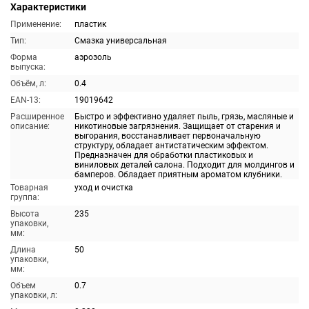
Характеристики
Применение:
пластик
Тип:
Смазка универсальная
Форма
аэрозоль
выпуска:
Объём, л:
0.4
EAN-13:
19019642
Расширенное
Быстро и эффективно удаляет пыль, грязь, масляные и
описание:
никотиновые загрязнения. Защищает от старения и
выгорания, восстанавливает первоначальную
структуру, обладает антистатическим эффектом.
Предназначен для обработки пластиковых и
виниловых деталей салона. Подходит для молдингов и
бамперов. Обладает приятным ароматом клубники.
Товарная
уход и очистка
группа:
Высота
235
упаковки,
мм:
Длина
50
упаковки,
мм:
Объем
0.7
упаковки, л: