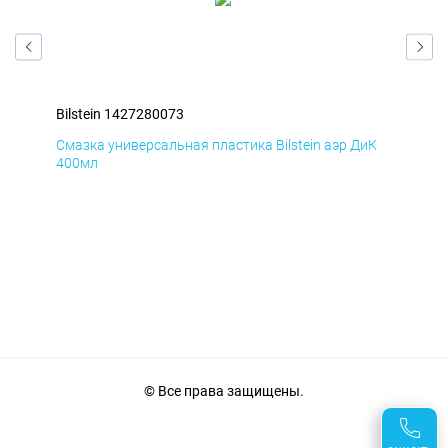
Bilstein 1427280073
Bil
мД
Смазка универсальная пластика Bilstein аэр ДиК
Сма
400мл
40
© Все права защищены.