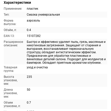
Характеристики
Применение:
пластик
Тип:
Смазка универсальная
Форма
аэрозоль
выпуска:
Объём, л:
0.4
EAN-13:
15107282
Расширенное
Быстро и эффективно удаляет пыль, грязь, масляные и
описание:
никотиновые загрязнения. Защищает от старения и
выгорания, восстанавливает первоначальную
структуру, обладает антистатическим эффектом.
Предназначен для обработки пластиковых и
виниловых деталей салона. Подходит для молдингов и
бамперов. Обладает приятным ароматом клубники.
Товарная
уход и очистка
группа:
Высота
235
упаковки,
мм:
Длина
50
упаковки,
мм:
Объем
0.7
упаковки, л: