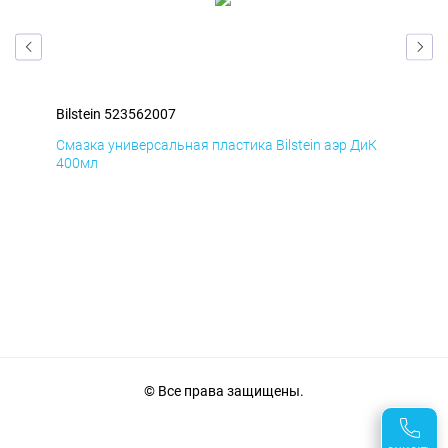
Bilstein 523562007
Bil
мД
Смазка универсальная пластика Bilstein аэр ДиК
Сма
400мл
40
© Все права защищены.