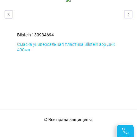
Bilstein 130934694
Bil
мД
Смазка универсальная пластика Bilstein аэр ДиК
Сма
400мл
40
© Все права защищены.