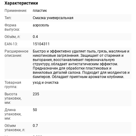
Характеристики
Применение:
пластик
Тип:
Смазка универсальная
Форма
аэрозоль
выпуска:
Объём, л:
0.4
EAN-13:
15104311
Расширенное
Быстро и эффективно удаляет пыль, грязь, масляные и
описание:
никотиновые загрязнения. Защищает от старения и
выгорания, восстанавливает первоначальную
структуру, обладает антистатическим эффектом.
Предназначен для обработки пластиковых и
виниловых деталей салона. Подходит для молдингов и
бамперов. Обладает приятным ароматом клубники.
Товарная
уход и очистка
группа:
Высота
235
упаковки,
мм:
Длина
50
упаковки,
мм:
Объем
0.7
упаковки, л: