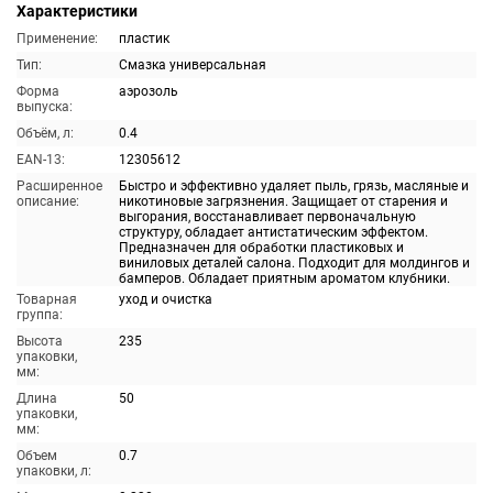
Характеристики
Применение:
пластик
Тип:
Смазка универсальная
Форма
аэрозоль
выпуска:
Объём, л:
0.4
EAN-13:
12305612
Расширенное
Быстро и эффективно удаляет пыль, грязь, масляные и
описание:
никотиновые загрязнения. Защищает от старения и
выгорания, восстанавливает первоначальную
структуру, обладает антистатическим эффектом.
Предназначен для обработки пластиковых и
виниловых деталей салона. Подходит для молдингов и
бамперов. Обладает приятным ароматом клубники.
Товарная
уход и очистка
группа:
Высота
235
упаковки,
мм:
Длина
50
упаковки,
мм:
Объем
0.7
упаковки, л: