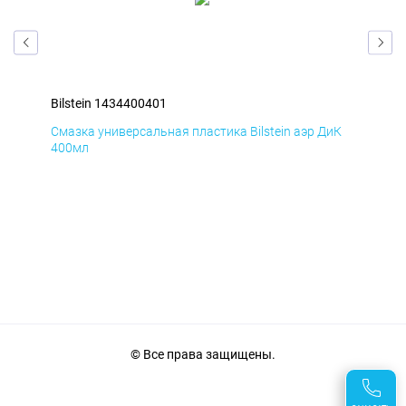
Bilstein 1434400401
Bil
мД
Смазка универсальная пластика Bilstein аэр ДиК
Сма
400мл
40
© Все права защищены.