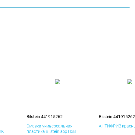
Bilstein 441915262
Bilstein 441915262
я
Смазка универсальная
АНТИФРИЗ красны
иК
пластика Bilstein аэр ПхВ