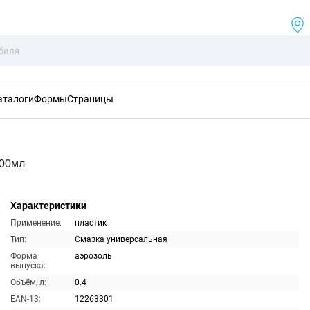
аталоги
Формы
Страницы
400мл
Характеристики
Применение:
пластик
Тип:
Смазка универсальная
Форма
аэрозоль
выпуска:
Объём, л:
0.4
EAN-13:
12263301