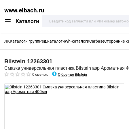
www.eibach.ru
Каталоги
ЛК
Каталоги групп
Ред.каталоги
Wh-каталоги
Carbase
Сторонние к
Bilstein
12263301
Смазка универсальная пластика Bilstein аэр Ароматная 
О бренде Bilstein
0 оценок