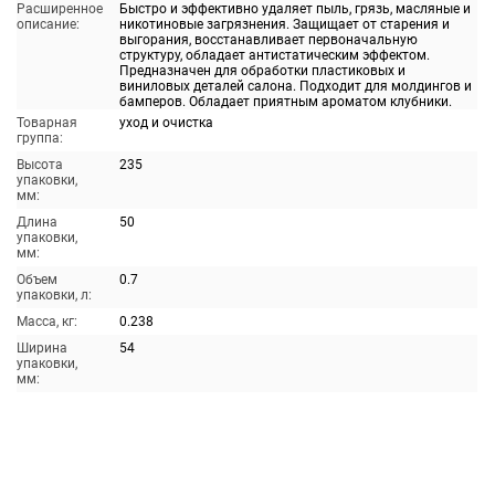
Расширенное
Быстро и эффективно удаляет пыль, грязь, масляные и
описание:
никотиновые загрязнения. Защищает от старения и
выгорания, восстанавливает первоначальную
структуру, обладает антистатическим эффектом.
Предназначен для обработки пластиковых и
виниловых деталей салона. Подходит для молдингов и
бамперов. Обладает приятным ароматом клубники.
Товарная
уход и очистка
группа:
Высота
235
упаковки,
мм:
Длина
50
упаковки,
мм:
Объем
0.7
упаковки, л:
Масса, кг:
0.238
Ширина
54
упаковки,
мм: