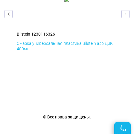
Bilstein 1230116326
Bil
мД
Смазка универсальная пластика Bilstein аэр ДиК
Сма
400мл
40
© Все права защищены.