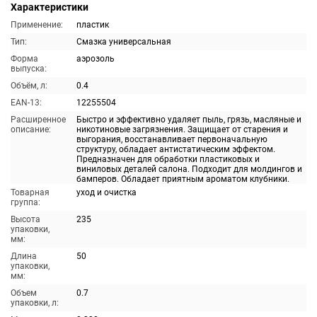
Характеристики
Применение:
пластик
Тип:
Смазка универсальная
Форма
аэрозоль
выпуска:
Объём, л:
0.4
EAN-13:
12255504
Расширенное
Быстро и эффективно удаляет пыль, грязь, масляные и
описание:
никотиновые загрязнения. Защищает от старения и
выгорания, восстанавливает первоначальную
структуру, обладает антистатическим эффектом.
Предназначен для обработки пластиковых и
виниловых деталей салона. Подходит для молдингов и
бамперов. Обладает приятным ароматом клубники.
Товарная
уход и очистка
группа:
Высота
235
упаковки,
мм:
Длина
50
упаковки,
мм:
Объем
0.7
упаковки, л: