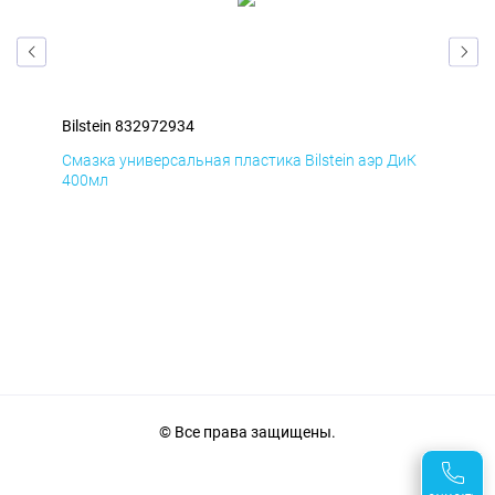
Bilstein 832972934
Bil
мД
Смазка универсальная пластика Bilstein аэр ДиК
Сма
400мл
40
© Все права защищены.