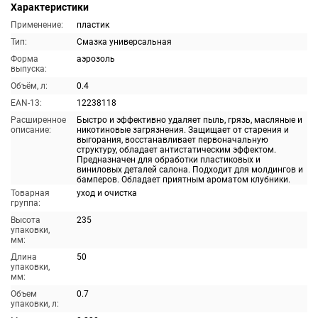
Характеристики
Применение:
пластик
Тип:
Смазка универсальная
Форма
аэрозоль
выпуска:
Объём, л:
0.4
EAN-13:
12238118
Расширенное
Быстро и эффективно удаляет пыль, грязь, масляные и
описание:
никотиновые загрязнения. Защищает от старения и
выгорания, восстанавливает первоначальную
структуру, обладает антистатическим эффектом.
Предназначен для обработки пластиковых и
виниловых деталей салона. Подходит для молдингов и
бамперов. Обладает приятным ароматом клубники.
Товарная
уход и очистка
группа:
Высота
235
упаковки,
мм:
Длина
50
упаковки,
мм:
Объем
0.7
упаковки, л: