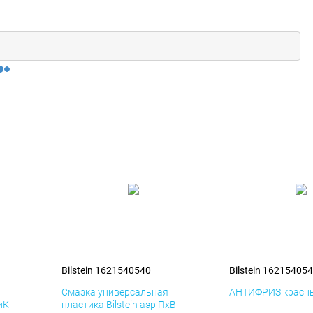
Bilstein 1621540540
Bilstein 16215405
я
Смазка универсальная
АНТИФРИЗ красны
иК
пластика Bilstein аэр ПхВ