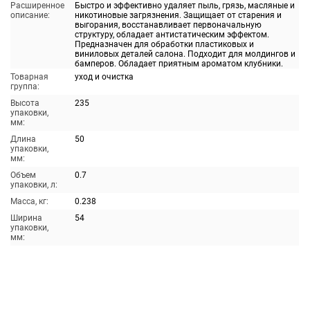
Расширенное
Быстро и эффективно удаляет пыль, грязь, масляные и
описание:
никотиновые загрязнения. Защищает от старения и
выгорания, восстанавливает первоначальную
структуру, обладает антистатическим эффектом.
Предназначен для обработки пластиковых и
виниловых деталей салона. Подходит для молдингов и
бамперов. Обладает приятным ароматом клубники.
Товарная
уход и очистка
группа:
Высота
235
упаковки,
мм:
Длина
50
упаковки,
мм:
Объем
0.7
упаковки, л:
Масса, кг:
0.238
Ширина
54
упаковки,
мм: