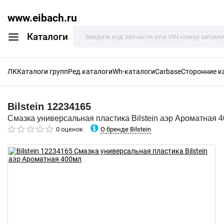
www.eibach.ru
Каталоги
ЛК
Каталоги групп
Ред.каталоги
Wh-каталоги
Carbase
Сторонние к
Bilstein
12234165
Смазка универсальная пластика Bilstein аэр Ароматная 
О бренде Bilstein
0 оценок