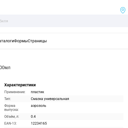
аталоги
Формы
Страницы
400мл
Характеристики
Применение:
пластик
Тип:
Смазка универсальная
Форма
аэрозоль
выпуска:
Объём, л:
0.4
EAN-13:
12234165