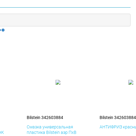
Bilstein 342603884
Bilstein 342603884
я
Смазка универсальная
АНТИФРИЗ красны
иК
пластика Bilstein аэр ПхВ