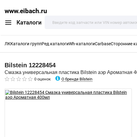
www.eibach.ru
Каталоги
ЛК
Каталоги групп
Ред.каталоги
Wh-каталоги
Carbase
Сторонние к
Bilstein
12228454
Смазка универсальная пластика Bilstein аэр Ароматная 
О бренде Bilstein
0 оценок