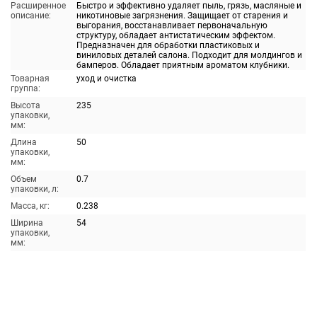
Расширенное
Быстро и эффективно удаляет пыль, грязь, масляные и
описание:
никотиновые загрязнения. Защищает от старения и
выгорания, восстанавливает первоначальную
структуру, обладает антистатическим эффектом.
Предназначен для обработки пластиковых и
виниловых деталей салона. Подходит для молдингов и
бамперов. Обладает приятным ароматом клубники.
Товарная
уход и очистка
группа:
Высота
235
упаковки,
мм:
Длина
50
упаковки,
мм:
Объем
0.7
упаковки, л:
Масса, кг:
0.238
Ширина
54
упаковки,
мм: