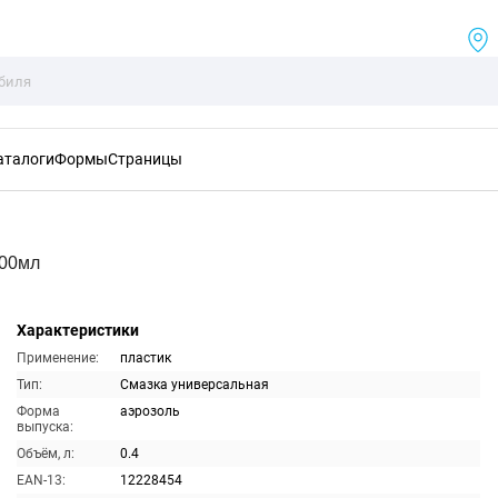
аталоги
Формы
Страницы
400мл
Характеристики
Применение:
пластик
Тип:
Смазка универсальная
Форма
аэрозоль
выпуска:
Объём, л:
0.4
EAN-13:
12228454