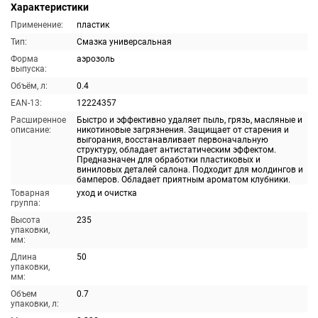
Характеристики
Применение:
пластик
Тип:
Смазка универсальная
Форма
аэрозоль
выпуска:
Объём, л:
0.4
EAN-13:
12224357
Расширенное
Быстро и эффективно удаляет пыль, грязь, масляные и
описание:
никотиновые загрязнения. Защищает от старения и
выгорания, восстанавливает первоначальную
структуру, обладает антистатическим эффектом.
Предназначен для обработки пластиковых и
виниловых деталей салона. Подходит для молдингов и
бамперов. Обладает приятным ароматом клубники.
Товарная
уход и очистка
группа:
Высота
235
упаковки,
мм:
Длина
50
упаковки,
мм:
Объем
0.7
упаковки, л: