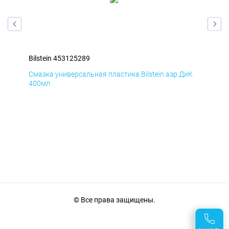
Bilstein 453125289
Bil
мД
Смазка универсальная пластика Bilstein аэр ДиК
Сма
400мл
40
© Все права защищены.