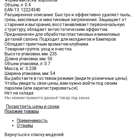
Форма выпуска:
аэрозоль
Объём, л:
0.4
EAN-13:
12224340
Расширенное описание:
Быстро и эффективно удаляет пыль,
грязь, масляные и никотиновые загрязнения. Защищает от
старения и выгорания, восстанавливает первоначальную
структуру, обладает антистатическим эффектом.
Предназначен для обработки пластиковых и виниловых
деталей салона. Подходит для молдингов и бамперов.
Обладает приятным ароматом клубники.
Товарная группа:
уход и очистка
Высота упаковки, мм:
235
Длина упаковки, мм:
50
Объем упаковки, л:
0.7
Масса, кг:
0.238
Ширина упаковки, мм:
54
Вы работаете в гостевом режиме (видите розничные цены).
Чтобы увидеть свои цены, вам нужно войти под своим
паролем (или зарегистрироваться).
Нет на складе
Мы можем привезти данный товар под заказ.
Посмотреть цены и сроки
Похожие товары
Применимость
Отзывы