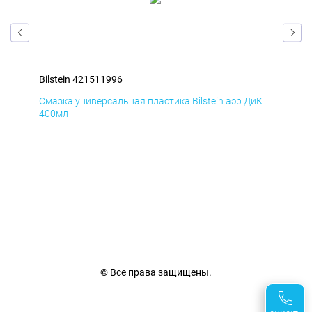
Bilstein 421511996
Bil
мД
Смазка универсальная пластика Bilstein аэр ДиК
Сма
400мл
40
© Все права защищены.