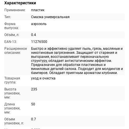
Характеристики
Применение:
пластик
Тип:
Смазка универсальная
Форма
аэрозоль
выпуска:
Объём, л:
0.4
EAN-13:
11276500
Расширенное
Быстро и эффективно удаляет пыль, грязь, масляные и
описание:
никотиновые загрязнения. Защищает от старения и
выгорания, восстанавливает первоначальную
структуру, обладает антистатическим эффектом.
Предназначен для обработки пластиковых и
виниловых деталей салона. Подходит для молдингов и
бамперов. Обладает приятным ароматом клубники.
Товарная
уход и очистка
группа:
Высота
235
упаковки,
мм:
Длина
50
упаковки,
мм:
Объем
0.7
упаковки, л: