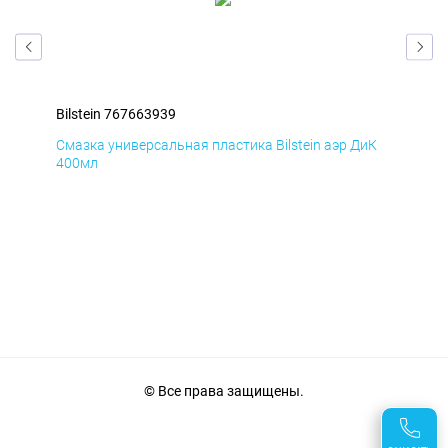
Bilstein 767663939
Bil
мД
Смазка универсальная пластика Bilstein аэр ДиК
Сма
400мл
40
© Все права защищены.