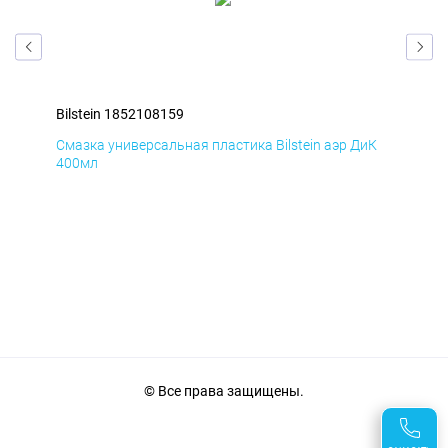
Bilstein 1852108159
Bil
мД
Смазка универсальная пластика Bilstein аэр ДиК
Сма
400мл
40
© Все права защищены.