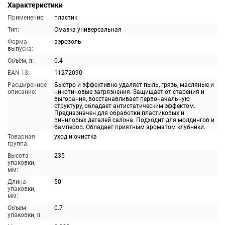
Характеристики
Применение:
пластик
Тип:
Смазка универсальная
Форма
аэрозоль
выпуска:
Объём, л:
0.4
EAN-13:
11272090
Расширенное
Быстро и эффективно удаляет пыль, грязь, масляные и
описание:
никотиновые загрязнения. Защищает от старения и
выгорания, восстанавливает первоначальную
структуру, обладает антистатическим эффектом.
Предназначен для обработки пластиковых и
виниловых деталей салона. Подходит для молдингов и
бамперов. Обладает приятным ароматом клубники.
Товарная
уход и очистка
группа:
Высота
235
упаковки,
мм:
Длина
50
упаковки,
мм:
Объем
0.7
упаковки, л: