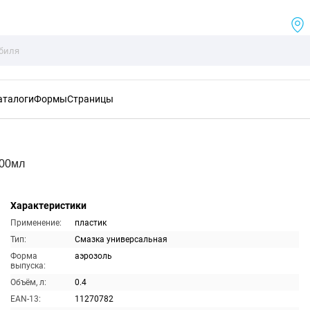
аталоги
Формы
Страницы
400мл
Характеристики
Применение:
пластик
Тип:
Смазка универсальная
Форма
аэрозоль
выпуска:
Объём, л:
0.4
EAN-13:
11270782