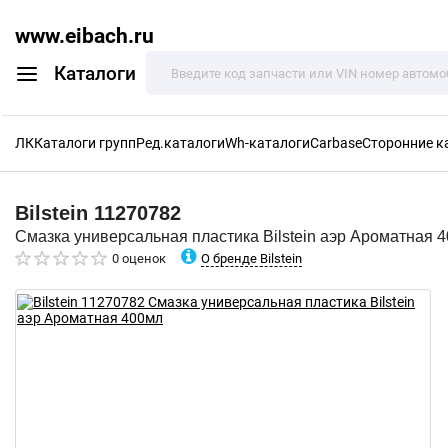
www.eibach.ru
Каталоги
ЛК
Каталоги групп
Ред.каталоги
Wh-каталоги
Carbase
Сторонние к
Bilstein
11270782
Смазка универсальная пластика Bilstein аэр Ароматная 
О бренде Bilstein
0 оценок