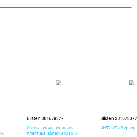
Bilstein 381678377
Bilstein 381678377
я
Смазка универсальная
АНТИФРИЗ красны
иК
пластика Bilstein аэр ПхВ