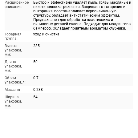
Расширенное
Быстро и эффективно удаляет пыль, грязь, масляные и
описание:
никотиновые загрязнения. Защищает от старения и
выгорания, восстанавливает первоначальную
структуру, обладает антистатическим эффектом.
Предназначен для обработки пластиковых и
виниловых деталей салона. Подходит для молдингов и
бамперов. Обладает приятным ароматом клубники.
Товарная
уход и очистка
группа:
Высота
235
упаковки,
мм:
Длина
50
упаковки,
мм:
Объем
0.7
упаковки, л:
Масса, кг:
0.238
Ширина
54
упаковки,
мм: