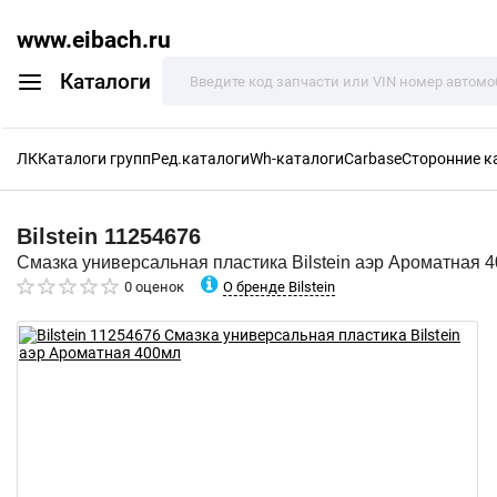
www.eibach.ru
Каталоги
ЛК
Каталоги групп
Ред.каталоги
Wh-каталоги
Carbase
Сторонние к
Bilstein
11254676
Смазка универсальная пластика Bilstein аэр Ароматная 
О бренде Bilstein
0 оценок