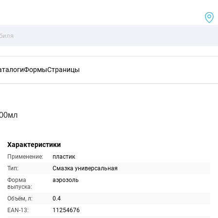
аталоги
Формы
Страницы
400мл
Характеристики
Применение:
пластик
Тип:
Смазка универсальная
Форма
аэрозоль
выпуска:
Объём, л:
0.4
EAN-13:
11254676