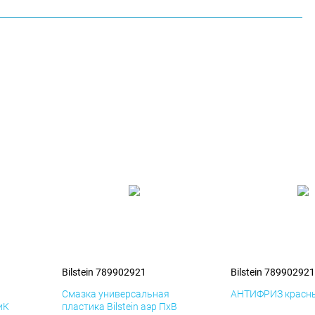
Bilstein 789902921
Bilstein 789902921
я
Смазка универсальная
АНТИФРИЗ красны
иК
пластика Bilstein аэр ПхВ