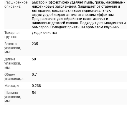
Расширенное
Быстро и эффективно удаляет пыль, грязь, масляные и
описание:
никотиновые загрязнения. Защищает от старения и
выгорания, восстанавливает первоначальную
структуру, обладает антистатическим эффектом.
Предназначен для обработки пластиковых и
виниловых деталей салона. Подходит для молдингов и
бамперов. Обладает приятным ароматом клубники.
Товарная
уход и очистка
группа:
Высота
235
упаковки,
мм:
Длина
50
упаковки,
мм:
Объем
0.7
упаковки, л:
Масса, кг:
0.238
Ширина
54
упаковки,
мм: