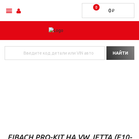
0
0
₽
ОТЗЫВЫ
Главная
/
Отзывы
/
Eibach Pro-Kit на VW Jetta (E10-85-031-01-22) (№526)
EIBACH PRO-KIT НА VW JETTA (E10-