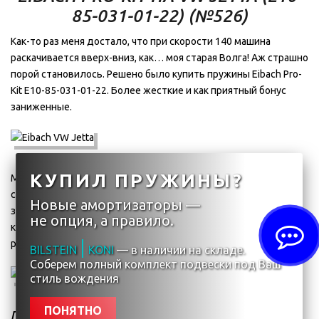
85-031-01-22) (№526)
Как-то раз меня достало, что при скорости 140 машина
раскачивается вверх-вниз, как… моя старая Волга! Аж страшно
порой становилось. Решено было купить пружины Eibach Pro-
Kit E10-85-031-01-22. Более жесткие и как приятный бонус
заниженные.
КУПИЛ ПРУЖИНЫ?
Машина стала намного лучше слушать руль. Чуть дернул в
сторону и Джетта резко срывается в сторону без кренов и
Новые амортизаторы —
задержек. Кайф! При разгоне и торможении больше ни
не опция, а правило.
клевала, держалась ровно. Разумеется и вертикальная
раскачка пропала.
BILSTEIN
KONI
— в наличии на складе.
Соберем полный комплект подвески под Ваш
стиль вождения
ПОНЯТНО
ПОСЛЕДНИЕ ОТЗЫВЫ