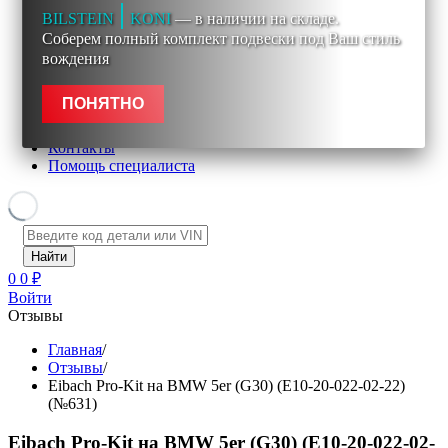
Отзывы
BILSTEIN
KONI
— в наличии на складе.
Новости
Соберем полный комплект подвески под Ваш стиль
Информация
О компании Eibach
вождения
Договор-оферта (для частных лиц)
Договор-оферта (для юр. лиц)
ПОНЯТНО
Оплата и доставка
Видео
Контакты
Помощь специалиста
0
0
₽
Войти
Отзывы
Главная
/
Отзывы
/
Eibach Pro-Kit на BMW 5er (G30) (E10-20-022-02-22)
(№631)
Eibach Pro-Kit на BMW 5er (G30) (E10-20-022-02-