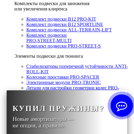
Комплекты подвески для занижения
или увеличения клиренса
Комплект подвески B12 PRO-KIT
Комплект подвески B12 SPORTLINE
Комплект подвески ALL-TERRAIN-LIFT
Комплект подвески
PRO-STREET-MULTI
Комплект подвески PRO-STREET-S
Элементы подвески для тюнинга
Стабилизаторы поперечной устойчивости ANTI-
ROLL-KIT
Колесные проставки PRO-SPACER
Электронные модули PRO-TRONIC
Детали для настройки геометрии колес PRO-
ALIGNMENT
Спортивные пружины и стабилизаторы поперечной
КУПИЛ ПРУЖИНЫ?
устойчивости
Новые амортизаторы —
Пружины, стабилизаторы
для UTV / AVT
не опция, а правило.
Пружины для МOTO / ENDURO