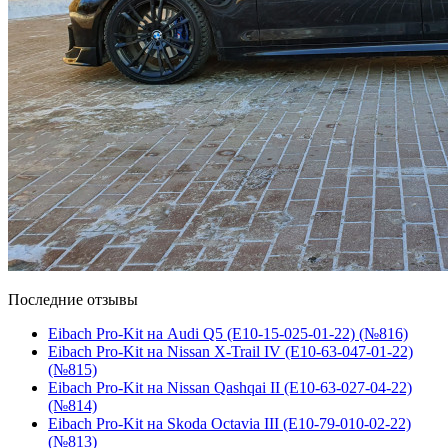
Последние отзывы
Eibach Pro-Kit на Audi Q5 (E10-15-025-01-22) (№816)
Eibach Pro-Kit на Nissan X-Trail IV (E10-63-047-01-22)
(№815)
Eibach Pro-Kit на Nissan Qashqai II (E10-63-027-04-22)
(№814)
Eibach Pro-Kit на Skoda Octavia III (E10-79-010-02-22)
(№813)